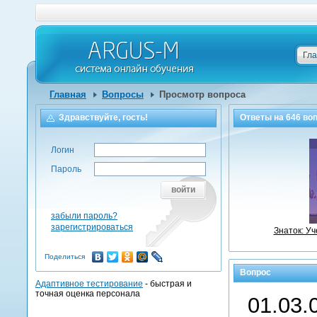
Гл
Главная
Вопросы
Просмотр вопроса
Здравствуйте, гость!
Ответы на
646
воп
Логин
Пароль
войти
забыли пароль?
зарегистрироваться
Знаток: У
Поделиться
Вопрос
Адаптивное тестирование
- быстрая и
точная оценка персонала
01.03.