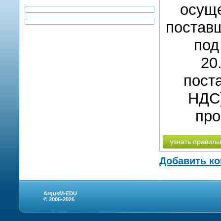
осуще
поставщ
под
20
поста
НДС)
про
узнать правиль
Добавить к
ArgusM-EDU
© 2006-2026