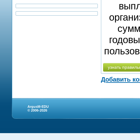
выпл
органи
сумм
годовы
пользов
узнать правиль
Добавить к
ArgusM-EDU
© 2006-2026