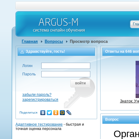
Гл
Главная
Вопросы
Просмотр вопроса
Здравствуйте, гость!
Ответы на
646
воп
Логин
Пароль
войти
забыли пароль?
зарегистрироваться
Знаток: У
Поделиться
Вопрос
Адаптивное тестирование
- быстрая и
точная оценка персонала
Орган