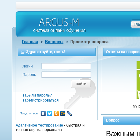
Гл
Главная
Вопросы
Просмотр вопроса
Здравствуйте, гость!
Ответы на
вопрос
Логин
Пароль
войти
забыли пароль?
зарегистрироваться
99 
Поделиться
Вопрос
Адаптивное тестирование
- быстрая и
точная оценка персонала
Важным ш