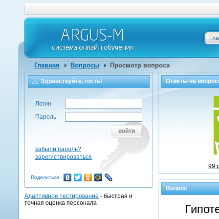
Гл
Главная
Вопросы
Просмотр вопроса
Здравствуйте, гость!
Ответы на
вопрос
Логин
Пароль
войти
забыли пароль?
зарегистрироваться
99 
Поделиться
Вопрос
Адаптивное тестирование
- быстрая и
точная оценка персонала
Гипот