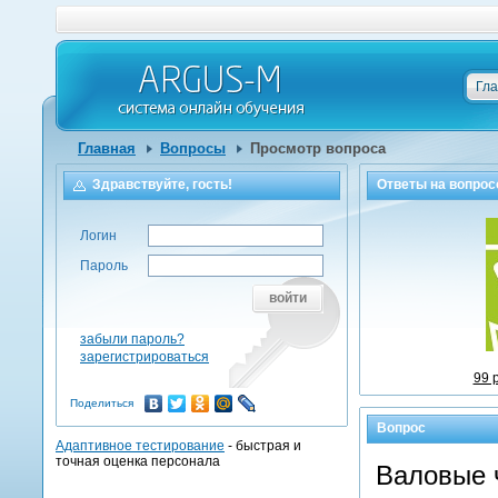
Гл
Главная
Вопросы
Просмотр вопроса
Здравствуйте, гость!
Ответы на
вопрос
Логин
Пароль
войти
забыли пароль?
зарегистрироваться
99 
Поделиться
Вопрос
Адаптивное тестирование
- быстрая и
точная оценка персонала
Валовые 