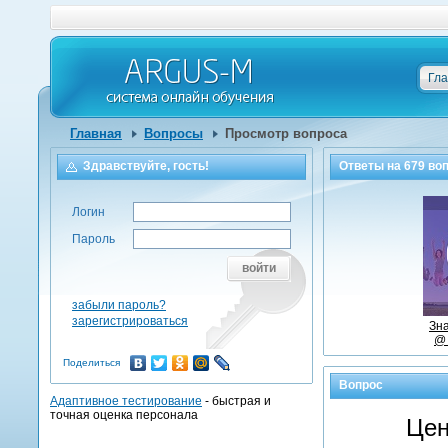
Гл
Главная
Вопросы
Просмотр вопроса
Здравствуйте, гость!
Ответы на
679
воп
Логин
Пароль
войти
забыли пароль?
зарегистрироваться
Зна
@ 
Поделиться
Вопрос
Адаптивное тестирование
- быстрая и
точная оценка персонала
Цен