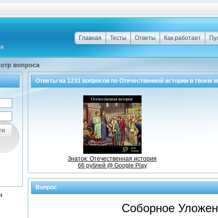
Главная
Тесты
Ответы
Как работает
Пу
отр вопроса
Ответы на
1231
вопросов по
Отечественной истории
в твоем 
ти
Знаток: Отечественная история
66 рублей @ Google Play
Вопрос
и
Соборное Уложени