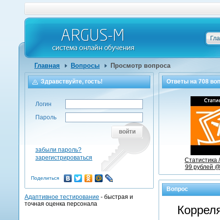
Гл
Главная
Вопросы
Просмотр вопроса
Здравствуйте, гость!
Ответы на
708
воп
Логин
Пароль
войти
забыли пароль?
зарегистрироваться
Статистика 
99 рублей @
Поделиться
Вопрос
Адаптивное тестирование
- быстрая и
точная оценка персонала
Корреля