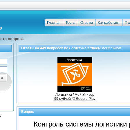
Главная
Тесты
Ответы
Как работает
Пу
отр вопроса
Ответы на
449
вопросов по
Логистике
в твоем мобильном!
ти
Логистика / Мой Универ
99 рублей @ Google Play
Вопрос
и
Контроль системы логистики 