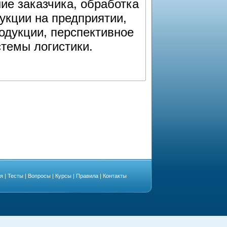
е заказчика, обработка
дукции на предприятии,
одукции, перспективное
темы логистики.
ая
|
Тесты
|
Вопросы
|
Курсы
|
Правила
|
Контакты