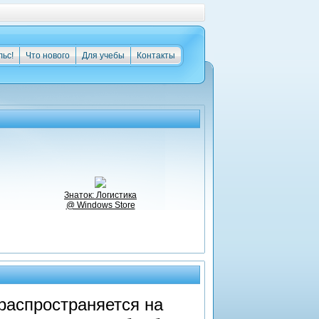
льс!
Что нового
Для учебы
Контакты
Знаток: Логистика
@ Windows Store
распространяется на