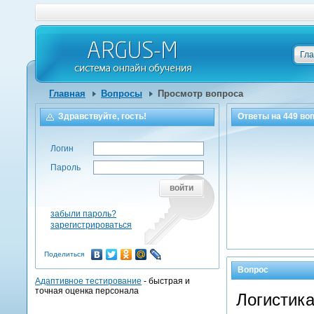
Гл
Главная
Вопросы
Просмотр вопроса
Здравствуйте, гость!
Ответы на
449
воп
Логин
Пароль
войти
забыли пароль?
зарегистрироваться
Поделиться
Вопрос
Адаптивное тестирование
- быстрая и
точная оценка персонала
Логистик