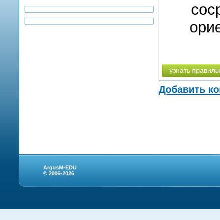
сос
ори
узнать правиль
Добавить к
ArgusM-EDU
© 2006-2026