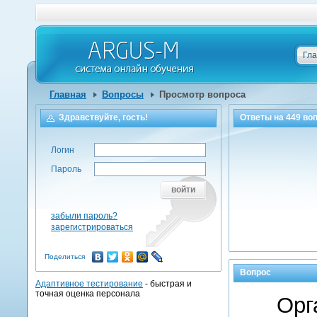
Гл
Главная
Вопросы
Просмотр вопроса
Здравствуйте, гость!
Ответы на
449
воп
Логин
Пароль
войти
забыли пароль?
зарегистрироваться
Поделиться
Вопрос
Адаптивное тестирование
- быстрая и
точная оценка персонала
Орг