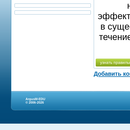
эффект
в суще
течени
узнать правиль
Добавить к
ArgusM-EDU
© 2006-2026