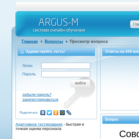
Гл
Главная
Вопросы
Просмотр вопроса
Здравствуйте, гость!
Ответы на
449
воп
Логин
Пароль
войти
забыли пароль?
зарегистрироваться
Поделиться
Вопрос
Адаптивное тестирование
- быстрая и
точная оценка персонала
Сово