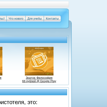
льс!
Что нового
Для учебы
Контакты
я
Знаток: Философия
66 рублей @ Google Play
истотеля, это: