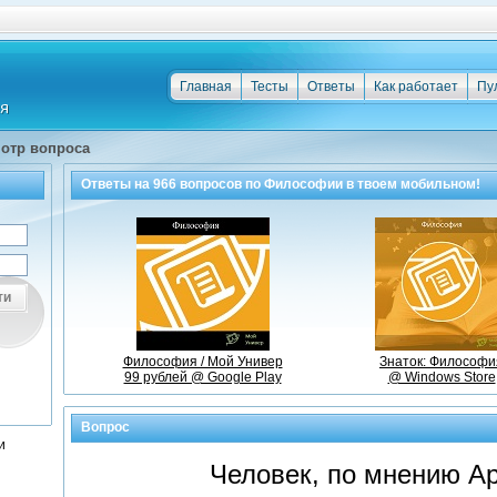
Главная
Тесты
Ответы
Как работает
Пу
отр вопроса
Ответы на
966
вопросов по
Философии
в твоем мобильном!
ти
Философия / Мой Универ
Знаток: Философи
99 рублей @ Google Play
@ Windows Store
Вопрос
и
Человек, по мнению Ар