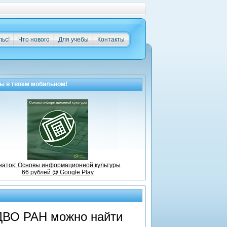
льс!
Что нового
Для учебы
Контакты
ры
в твоем мобильном!
наток: Основы информационной культуры
66 рублей @ Google Play
ДВО РАН можно найти