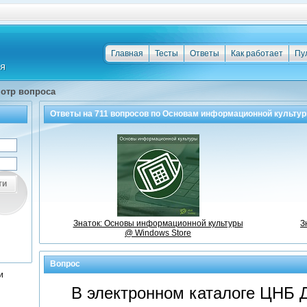
Главная
Тесты
Ответы
Как работает
Пу
отр вопроса
Ответы на
711
вопросов по
Основам информационной культу
ти
Знаток: Основы информационной культуры
З
@ Windows Store
Вопрос
и
В электронном каталоге ЦНБ 