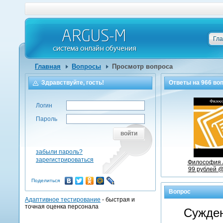
Гл
Главная
Вопросы
Просмотр вопроса
Здравствуйте, гость!
Ответы на
966
воп
Логин
Пароль
войти
забыли пароль?
зарегистрироваться
Философия 
99 рублей @
Поделиться
Вопрос
Адаптивное тестирование
- быстрая и
точная оценка персонала
Сужден