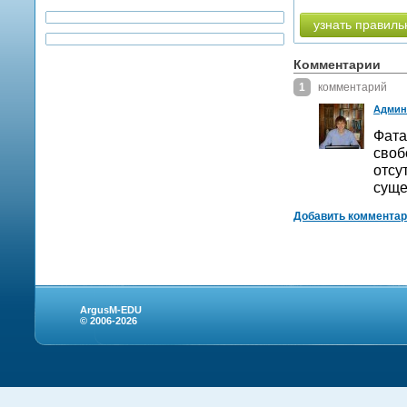
узнать правиль
Комментарии
1
комментарий
Админ
Фата
своб
отсу
суще
Добавить коммента
ArgusM-EDU
© 2006-2026