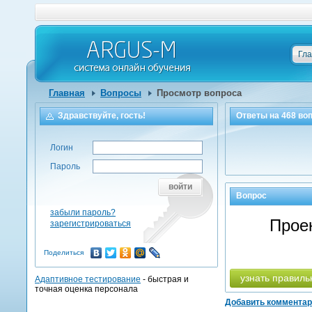
Гл
Главная
Вопросы
Просмотр вопроса
Здравствуйте, гость!
Ответы на
468
воп
Логин
Пароль
войти
Вопрос
забыли пароль?
Прое
зарегистрироваться
Поделиться
узнать правиль
Адаптивное тестирование
- быстрая и
точная оценка персонала
Добавить коммента