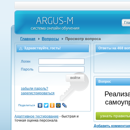
Гл
Главная
Вопросы
Просмотр вопроса
Здравствуйте, гость!
Ответы на
468
воп
Логин
Пароль
войти
Вопрос
забыли пароль?
Реализа
зарегистрироваться
самоуп
Поделиться
узнать правиль
Адаптивное тестирование
- быстрая и
точная оценка персонала
Добавить коммента