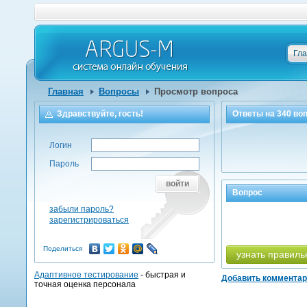
Гл
Главная
Вопросы
Просмотр вопроса
Здравствуйте, гость!
Ответы на
340
воп
Логин
Пароль
войти
Вопрос
забыли пароль?
зарегистрироваться
Поделиться
узнать правиль
Адаптивное тестирование
- быстрая и
Добавить коммента
точная оценка персонала