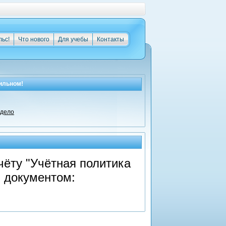
льс!
Что нового
Для учебы
Контакты
ильном!
 дело
чёту "Учётная политика
я документом: