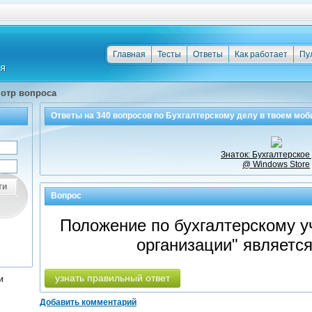
Главная
Тесты
Ответы
Как работает
Пу
отр вопроса
Ответы на
340
вопросов по
Бухгалтерскому делу
в твоем моб
Знаток: Бухгалтерское
@ Windows Store
ти
Вопрос
Положение по бухгалтерскому у
организации" являетс
узнать правильный ответ
и
Добавить комментарий