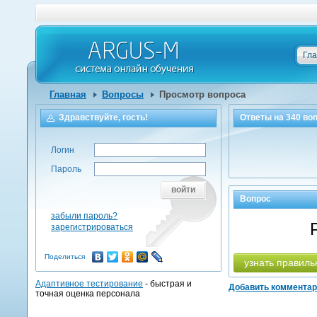
Гл
Главная
Вопросы
Просмотр вопроса
Здравствуйте, гость!
Ответы на
340
воп
Логин
Пароль
войти
Вопрос
забыли пароль?
зарегистрироваться
Поделиться
узнать правиль
Адаптивное тестирование
- быстрая и
Добавить коммента
точная оценка персонала