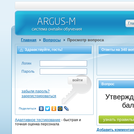
Гл
Главная
Вопросы
Просмотр вопроса
Здравствуйте, гость!
Ответы на
340
воп
Логин
Пароль
войти
Вопрос
забыли пароль?
Утвержде
зарегистрироваться
бал
Поделиться
узнать правиль
Адаптивное тестирование
- быстрая и
точная оценка персонала
Добавить коммента