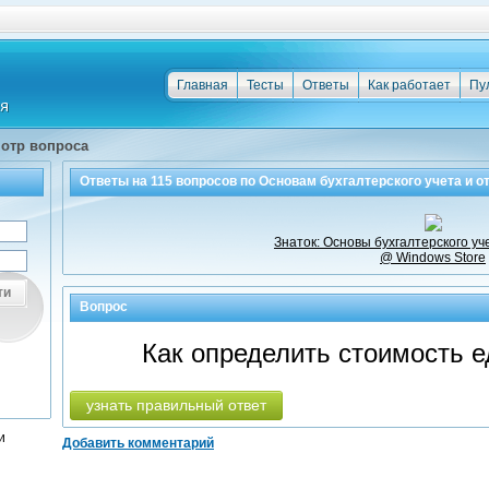
Главная
Тесты
Ответы
Как работает
Пу
отр вопроса
Ответы на
115
вопросов по
Основам бухгалтерского учета и о
Знаток: Основы бухгалтерского уч
@ Windows Store
ти
Вопрос
Как определить стоимость 
узнать правильный ответ
и
Добавить комментарий