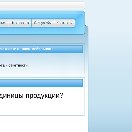
льс!
Что нового
Для учебы
Контакты
тчетности
в твоем мобильном!
ета и отчетности
единицы продукции?