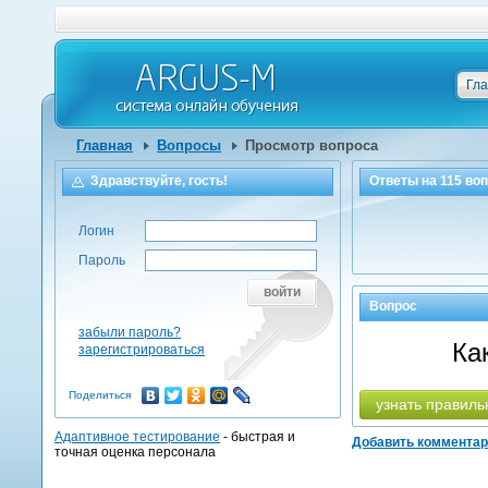
Гл
Главная
Вопросы
Просмотр вопроса
Здравствуйте, гость!
Ответы на
115
воп
Логин
Пароль
войти
Вопрос
забыли пароль?
Ка
зарегистрироваться
Поделиться
узнать правиль
Адаптивное тестирование
- быстрая и
Добавить коммента
точная оценка персонала