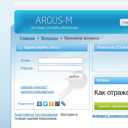
Гл
Главная
Вопросы
Просмотр вопроса
Здравствуйте, гость!
Ответы на
173
воп
Логин
Пароль
войти
Вопрос
забыли пароль?
Как отраж
зарегистрироваться
Поделиться
узнать правиль
Адаптивное тестирование
- быстрая и
Добавить коммента
точная оценка персонала