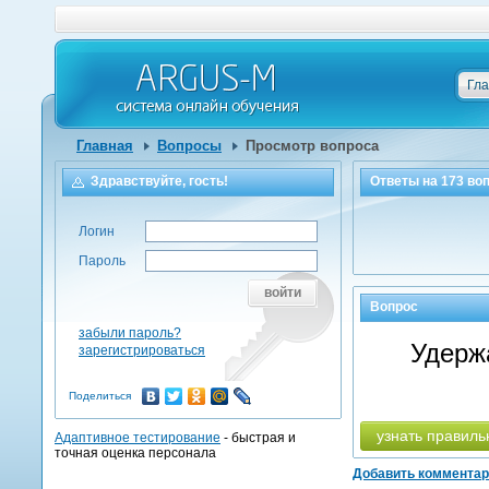
Гл
Главная
Вопросы
Просмотр вопроса
Здравствуйте, гость!
Ответы на
173
воп
Логин
Пароль
войти
Вопрос
забыли пароль?
Удерж
зарегистрироваться
Поделиться
узнать правиль
Адаптивное тестирование
- быстрая и
точная оценка персонала
Добавить коммента