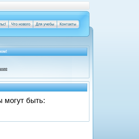
льс!
Что нового
Для учебы
Контакты
ном!
ание
 могут быть: