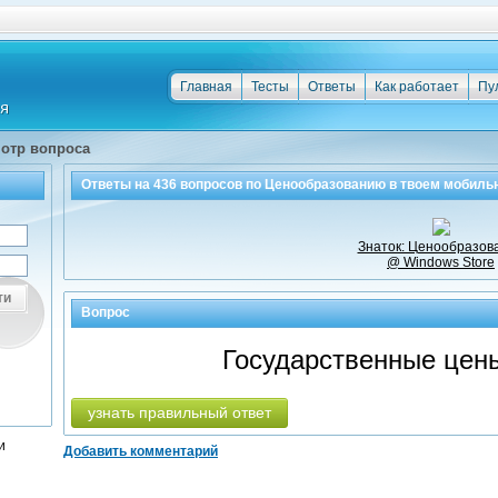
Главная
Тесты
Ответы
Как работает
Пу
отр вопроса
Ответы на
436
вопросов по
Ценообразованию
в твоем мобиль
Знаток: Ценообразов
@ Windows Store
ти
Вопрос
Государственные цены
узнать правильный ответ
и
Добавить комментарий