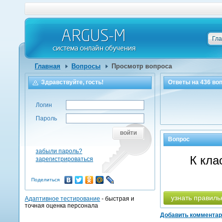
Гл
Главная
Вопросы
Просмотр вопроса
Здравствуйте, гость!
Ответы на
436
воп
Логин
Пароль
войти
Вопрос
забыли пароль?
К кла
зарегистрироваться
Поделиться
узнать правиль
Адаптивное тестирование
- быстрая и
точная оценка персонала
Добавить коммента