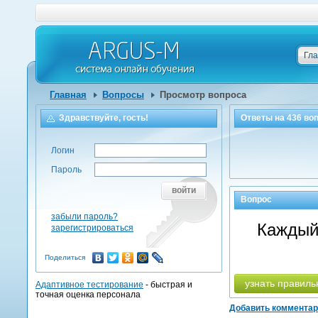
Гл
Главная
Вопросы
Просмотр вопроса
Здравствуйте, гость!
Ответы на
436
воп
Логин
Пароль
войти
Вопрос
забыли пароль?
Каждый
зарегистрироваться
Поделиться
узнать правиль
Адаптивное тестирование
- быстрая и
точная оценка персонала
Добавить коммента