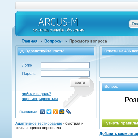
Гл
Главная
Вопросы
Просмотр вопроса
Здравствуйте, гость!
Ответы на
436
воп
Логин
Пароль
войти
Вопрос
забыли пароль?
Роз
зарегистрироваться
Поделиться
узнать правиль
Адаптивное тестирование
- быстрая и
точная оценка персонала
Добавить коммента