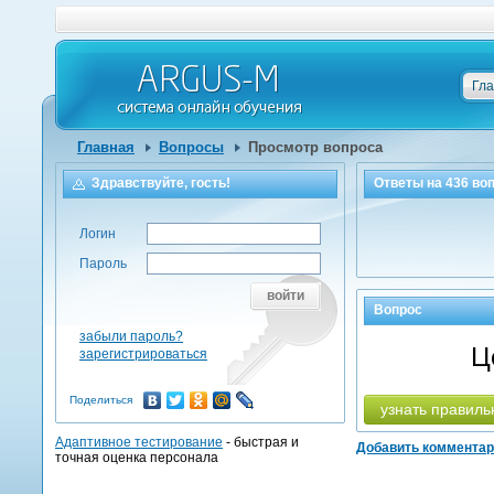
Гл
Главная
Вопросы
Просмотр вопроса
Здравствуйте, гость!
Ответы на
436
воп
Логин
Пароль
войти
Вопрос
забыли пароль?
Ц
зарегистрироваться
Поделиться
узнать правиль
Адаптивное тестирование
- быстрая и
Добавить коммента
точная оценка персонала