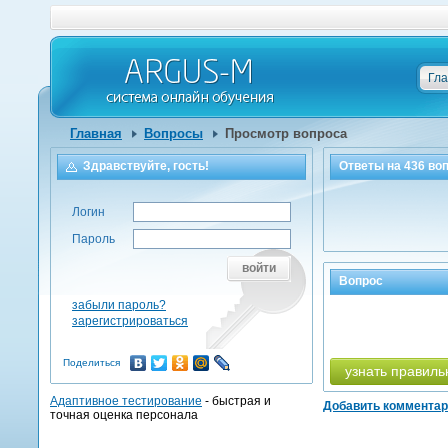
Гл
Главная
Вопросы
Просмотр вопроса
Здравствуйте, гость!
Ответы на
436
воп
Логин
Пароль
войти
Вопрос
забыли пароль?
зарегистрироваться
Поделиться
узнать правиль
Адаптивное тестирование
- быстрая и
Добавить коммента
точная оценка персонала