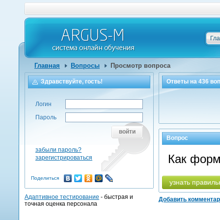
Гл
Главная
Вопросы
Просмотр вопроса
Здравствуйте, гость!
Ответы на
436
воп
Логин
Пароль
войти
Вопрос
забыли пароль?
Как форм
зарегистрироваться
Поделиться
узнать правиль
Адаптивное тестирование
- быстрая и
Добавить коммента
точная оценка персонала