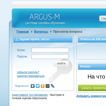
Гл
Главная
Вопросы
Просмотр вопроса
Здравствуйте, гость!
Ответы на
436
воп
Логин
Пароль
войти
Вопрос
забыли пароль?
На что
зарегистрироваться
Поделиться
узнать правиль
Адаптивное тестирование
- быстрая и
Добавить коммента
точная оценка персонала