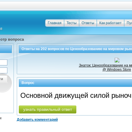
Главная
Тесты
Ответы
Как работает
Пу
отр вопроса
Ответы на
202
вопросов по
Ценообразованию на мировом рын
Знаток: Ценообразование на 
@ Windows Store
ти
Вопрос
Основной движущей силой рыночн
узнать правильный ответ
и
Добавить комментарий