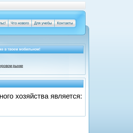
льс!
Что нового
Для учебы
Контакты
ке
в твоем мобильном!
мировом рынке
ого хозяйства является: