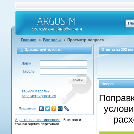
Гл
Главная
Вопросы
Просмотр вопроса
Здравствуйте, гость!
Ответы на
202
воп
Логин
Пароль
войти
Вопрос
забыли пароль?
Поправк
зарегистрироваться
услови
Поделиться
расх
Адаптивное тестирование
- быстрая и
точная оценка персонала