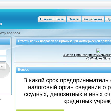
Главная
Тесты
Ответы
Как работает
Пу
отр вопроса
Ответы на
177
вопросов по
Организации коммерческой деяте
Знаток: Организация коммерческ
@ Windows Store
ти
Вопрос
В какой срок предприниматель 
налоговый орган сведения о 
ссудных, депозитных и иных сч
и
кредитных учреж