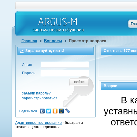
Гл
Главная
Вопросы
Просмотр вопроса
Здравствуйте, гость!
Ответы на
177
воп
Логин
Пароль
войти
Вопрос
забыли пароль?
В к
зарегистрироваться
уставн
Поделиться
ответ
Адаптивное тестирование
- быстрая и
точная оценка персонала