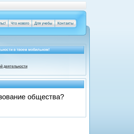
льс!
Что нового
Для учебы
Контакты
льности
в твоем мобильном!
ой деятельности
зование общества?