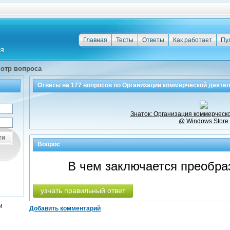
Главная
Тесты
Ответы
Как работает
Пу
отр вопроса
Ответы на
177
вопросов по
Организации коммерческой деяте
Знаток: Организация коммерческ
@ Windows Store
ти
Вопрос
В чем заключается преобра
узнать правильный ответ
и
Добавить комментарий