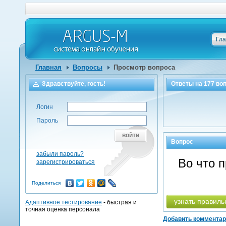
Гл
Главная
Вопросы
Просмотр вопроса
Здравствуйте, гость!
Ответы на
177
воп
Логин
Пароль
войти
Вопрос
забыли пароль?
Во что 
зарегистрироваться
Поделиться
узнать правиль
Адаптивное тестирование
- быстрая и
точная оценка персонала
Добавить коммента