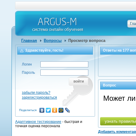
Гл
Главная
Вопросы
Просмотр вопроса
Здравствуйте, гость!
Ответы на
177
воп
Логин
Пароль
войти
Вопрос
забыли пароль?
Может ли
зарегистрироваться
Поделиться
узнать правиль
Адаптивное тестирование
- быстрая и
точная оценка персонала
Добавить коммента