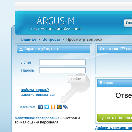
Гл
Главная
Вопросы
Просмотр вопроса
Здравствуйте, гость!
Ответы на
177
воп
Логин
Пароль
войти
Вопрос
забыли пароль?
Отве
зарегистрироваться
Поделиться
узнать правиль
Адаптивное тестирование
- быстрая и
точная оценка персонала
Добавить коммента