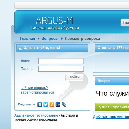
Гл
Главная
Вопросы
Просмотр вопроса
Здравствуйте, гость!
Ответы на
177
воп
Логин
Пароль
войти
Вопрос
забыли пароль?
Что служи
зарегистрироваться
Поделиться
узнать правиль
Адаптивное тестирование
- быстрая и
Добавить коммента
точная оценка персонала