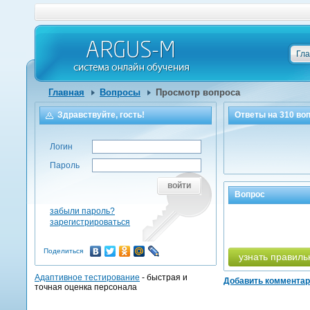
Гл
Главная
Вопросы
Просмотр вопроса
Здравствуйте, гость!
Ответы на
310
воп
Логин
Пароль
войти
Вопрос
забыли пароль?
зарегистрироваться
Поделиться
узнать правиль
Адаптивное тестирование
- быстрая и
Добавить коммента
точная оценка персонала