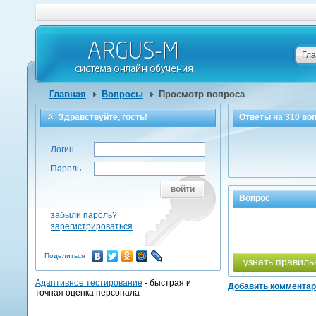
Гл
Главная
Вопросы
Просмотр вопроса
Здравствуйте, гость!
Ответы на
310
воп
Логин
Пароль
войти
Вопрос
забыли пароль?
зарегистрироваться
Поделиться
узнать правиль
Адаптивное тестирование
- быстрая и
Добавить коммента
точная оценка персонала