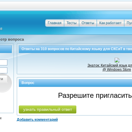
Главная
Тесты
Ответы
Как работает
Пу
отр вопроса
Ответы на
310
вопросов по
Китайскому языку для СКСиТ
в тв
Знаток: Китайский язык д
@ Windows Store
ти
Вопрос
Разрешите пригласить
узнать правильный ответ
и
Добавить комментарий