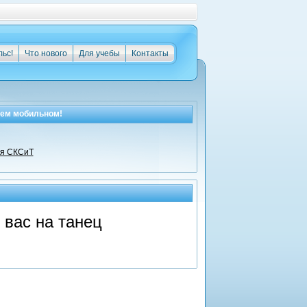
льс!
Что нового
Для учебы
Контакты
оем мобильном!
ля СКСиТ
 вас на танец