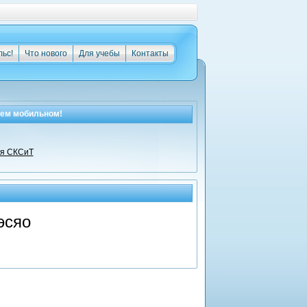
льс!
Что нового
Для учебы
Контакты
оем мобильном!
ля СКСиТ
эсяо