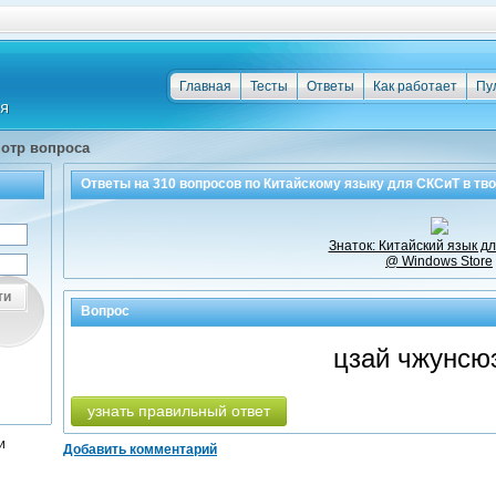
Главная
Тесты
Ответы
Как работает
Пу
отр вопроса
Ответы на
310
вопросов по
Китайскому языку для СКСиТ
в тв
Знаток: Китайский язык д
@ Windows Store
ти
Вопрос
цзай чжунсю
узнать правильный ответ
и
Добавить комментарий