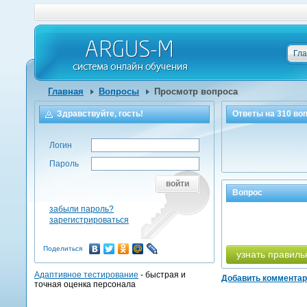
Гл
Главная
Вопросы
Просмотр вопроса
Здравствуйте, гость!
Ответы на
310
воп
Логин
Пароль
войти
Вопрос
забыли пароль?
зарегистрироваться
Поделиться
узнать правиль
Адаптивное тестирование
- быстрая и
Добавить коммента
точная оценка персонала