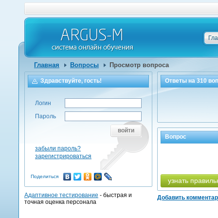
Гл
Главная
Вопросы
Просмотр вопроса
Здравствуйте, гость!
Ответы на
310
воп
Логин
Пароль
войти
Вопрос
забыли пароль?
зарегистрироваться
Поделиться
узнать правиль
Адаптивное тестирование
- быстрая и
Добавить коммента
точная оценка персонала