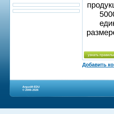
продук
500
еди
размер
узнать правиль
Добавить к
ArgusM-EDU
© 2006-2026