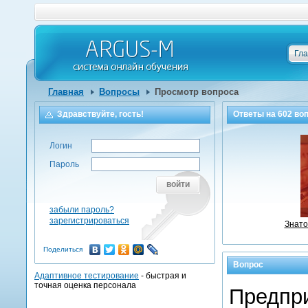
Гл
Главная
Вопросы
Просмотр вопроса
Здравствуйте, гость!
Ответы на
602
воп
Логин
Пароль
войти
забыли пароль?
зарегистрироваться
Знато
Поделиться
Вопрос
Адаптивное тестирование
- быстрая и
точная оценка персонала
Предпри