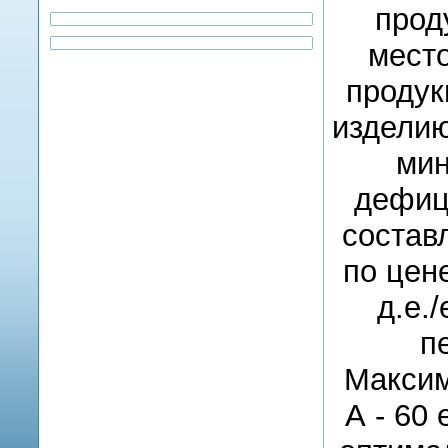
прод
место
продук
изделию
мин
дефиц
состав
по цен
д.е.
п
Максим
А - 60