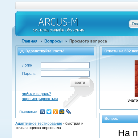
Гл
Главная
Вопросы
Просмотр вопроса
Здравствуйте, гость!
Ответы на
602
воп
Логин
Пароль
войти
забыли пароль?
зарегистрироваться
Знато
Поделиться
Вопрос
Адаптивное тестирование
- быстрая и
точная оценка персонала
На п